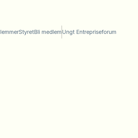
lemmer
Styret
Bli medlem
Ungt Entrepriseforum